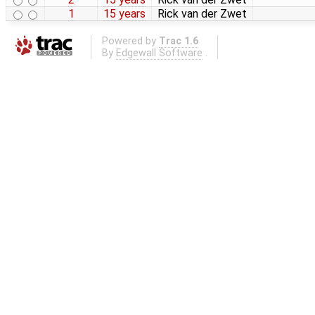
1
15 years
Rick van der Zwet
Powered by
Trac 1.6
By
Edgewall Software
.