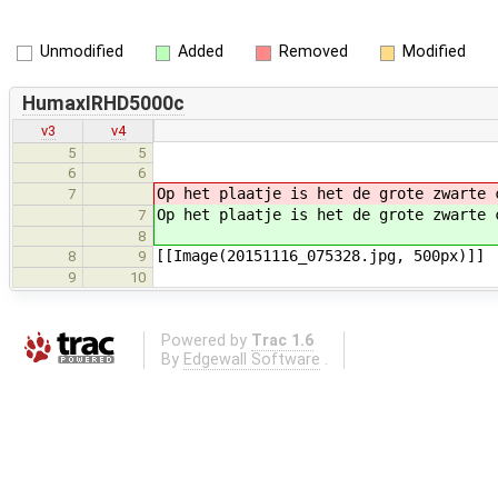
Unmodified
Added
Removed
Modified
HumaxIRHD5000c
v3
v4
5
5
6
6
Op het plaatje is het de grote zwarte 
7
Op het plaatje is het de grote zwarte 
7
8
[[Image(20151116_075328.jpg, 500px)]]
8
9
9
10
Powered by
Trac 1.6
By
Edgewall Software
.