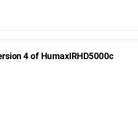
ersion 4
of
HumaxIRHD5000c