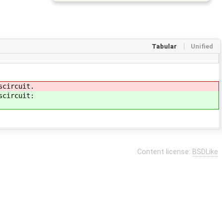
Tabular
Unified
scircuit.
scircuit:
Content license:
BSDLike