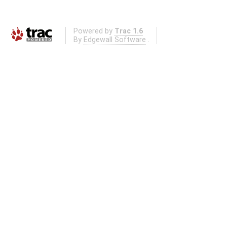
Powered by
Trac 1.6
By
Edgewall Software
.