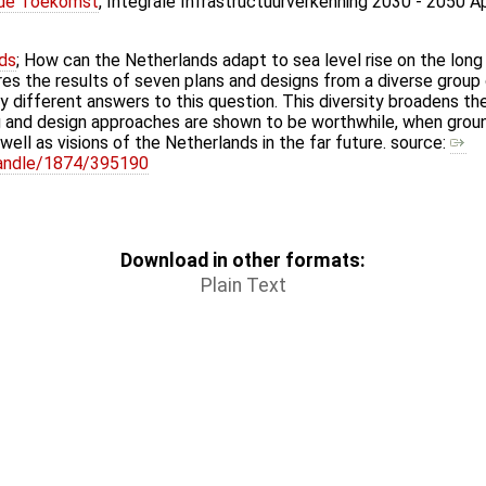
 de Toekomst
, Integrale Infrastructuurverkenning 2030 - 2050 A
ds
; How can the Netherlands adapt to sea level rise on the long
res the results of seven plans and designs from a diverse group
y different answers to this question. This diversity broadens the o
g and design approaches are shown to be worthwhile, when groun
ell as visions of the Netherlands in the far future. source:
/handle/1874/395190
Download in other formats:
Plain Text