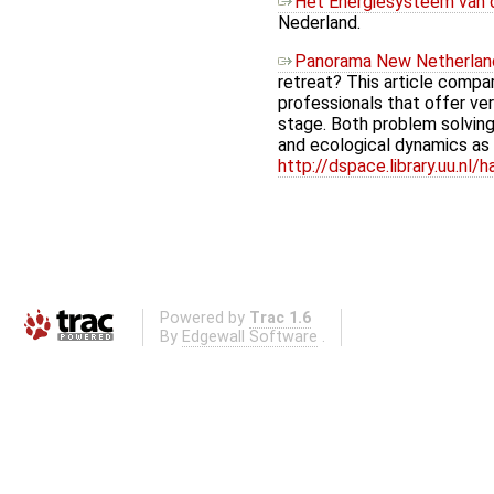
Het Energiesysteem van
Nederland.
Panorama New Netherlan
retreat? This article compa
professionals that offer ver
stage. Both problem solvin
and ecological dynamics as w
http://dspace.library.uu.nl
Powered by
Trac 1.6
By
Edgewall Software
.