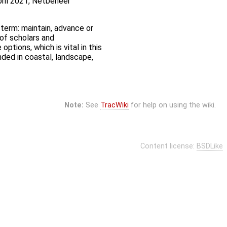
pril 2021, Netbeheer
 term: maintain, advance or
 of scholars and
ptions, which is vital in this
ded in coastal, landscape,
Note:
See
TracWiki
for help on using the wiki.
Content license:
BSDLike