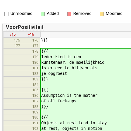
Unmodified
Added
Removed
Modified
VoorPositiviteit
v15
v16
}}}
176
176
177
177
{{{
178
Ieder kind is een
179
kunstenaar, de moeilijkheid
180
is er een te blijven als
181
je opgroeit
182
}}}
183
184
{{{
185
Assumption is the mother
186
of all fuck-ups
187
}}}
188
189
{{{
190
Objects at rest tend to stay
191
at rest, objects in motion
192