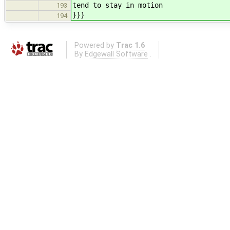
tend to stay in motion
193
}}}
194
Powered by
Trac 1.6
By
Edgewall Software
.