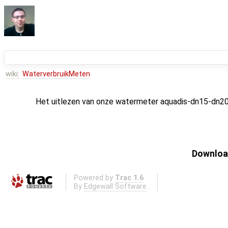
wiki:
WaterverbruikMeten
Het uitlezen van onze watermeter aquadis-dn15-dn20
Download
Powered by
Trac 1.6
By
Edgewall Software
.