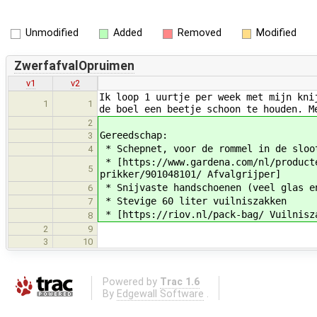
Unmodified
Added
Removed
Modified
ZwerfafvalOpruimen
v1
v2
Ik loop 1 uurtje per week met mijn kni
1
1
de boel een beetje schoon te houden. M
2
Gereedschap:
3
* Schepnet, voor de rommel in de sloo
4
* [https://www.gardena.com/nl/product
5
prikker/901048101/ Afvalgrijper]
* Snijvaste handschoenen (veel glas e
6
* Stevige 60 liter vuilniszakken
7
* [https://riov.nl/pack-bag/ Vuilnisz
8
2
9
3
10
Powered by
Trac 1.6
By
Edgewall Software
.