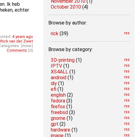
November 2010
(1)
en. Ik heb
October 2010
(4)
theken, echter
Browse by author:
rick
(39)
rss
osted:
4 years ago
:
Rick van der Zwet
Categories: (none)
Browse by category:
Comments
(0)
3D-printing
(1)
rss
IPTV
(1)
rss
XS4ALL
(1)
rss
android
(1)
rss
diy
(1)
rss
efi
(1)
rss
english
(2)
rss
fedora
(3)
rss
firefox
(1)
rss
freebsd
(3)
rss
gnome
(1)
rss
gpt
(2)
rss
hardware
(1)
rss
image
(1)
rss