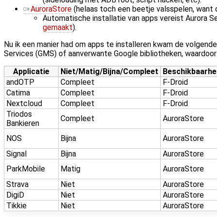
AuroraStore
(helaas toch een beetje valsspelen, want d
Automatische installatie van apps vereist Aurora Se
gemaakt
).
Nu ik een manier had om apps te installeren kwam de volgende
Services (GMS) of aanverwante Google bibliotheken, waardoor d
Applicatie
Niet/Matig/Bijna/Compleet
Beschikbaarhe
andOTP
Compleet
F-Droid
Catima
Compleet
F-Droid
Nextcloud
Compleet
F-Droid
Triodos
Compleet
AuroraStore
Bankieren
NOS
Bijna
AuroraStore
Signal
Bijna
AuroraStore
ParkMobile
Matig
AuroraStore
Strava
Niet
AuroraStore
DigiD
Niet
AuroraStore
Tikkie
Niet
AuroraStore